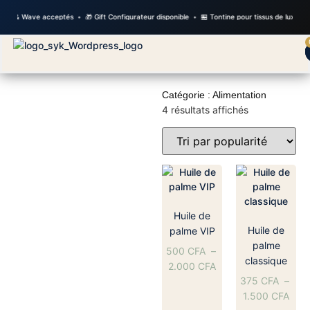
y & Wave acceptés
•
🎁 Gift Configurateur disponible
•
🏪 Tontine pour tissus de luxe
•
✨ 
Catégorie : Alimentation
4 résultats affichés
Huile de
Huile de
palme VIP
palme
500
CFA
–
classique
2.000
CFA
375
CFA
–
1.500
CFA