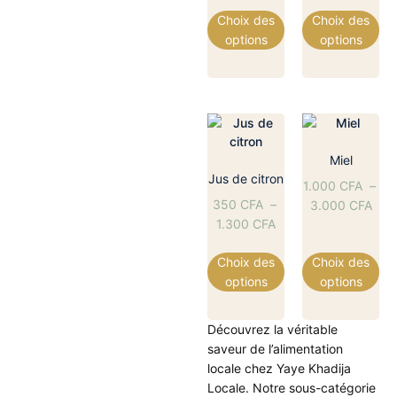
Choix des
Choix des
options
options
Miel
Jus de citron
1.000
CFA
–
350
CFA
–
3.000
CFA
1.300
CFA
Choix des
Choix des
options
options
Découvrez la véritable
saveur de l’alimentation
locale chez Yaye Khadija
Locale. Notre sous-catégorie