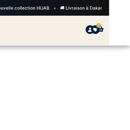
le collection HIJAB
•
🚚 Livraison à Dakar gratuite dès 50
0