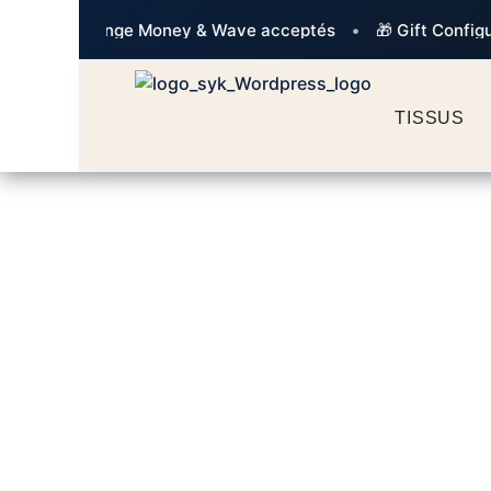
•
💳 Orange Money & Wave acceptés
•
🎁 Gift Configurat
TISSUS