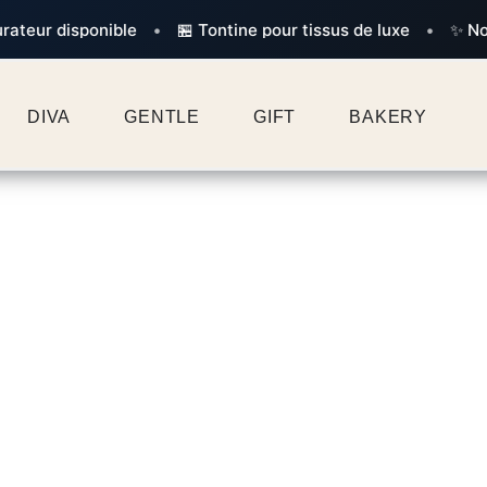
eur disponible
•
🏪 Tontine pour tissus de luxe
•
✨ Nouvel
DIVA
GENTLE
GIFT
BAKERY
YK Stat
Services statistiques