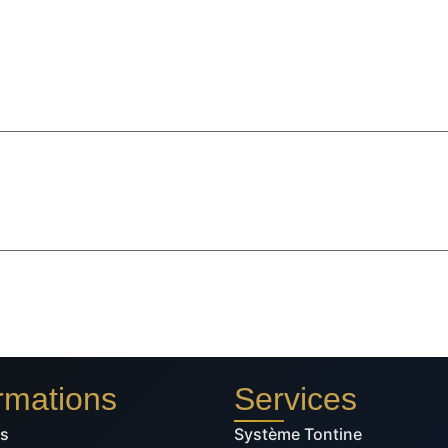
rmations
Services
os
Système Tontine